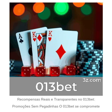
Recompensas Reais e Transparentes no 013bet:
Promoções Sem Pegadinhas O 013bet se compromete