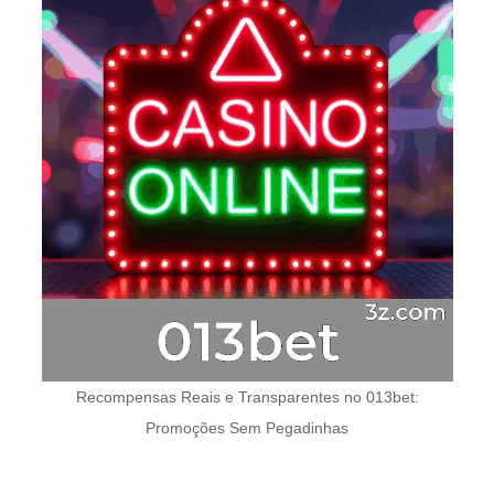
Recompensas Reais e Transparentes no 013bet:
Promoções Sem Pegadinhas