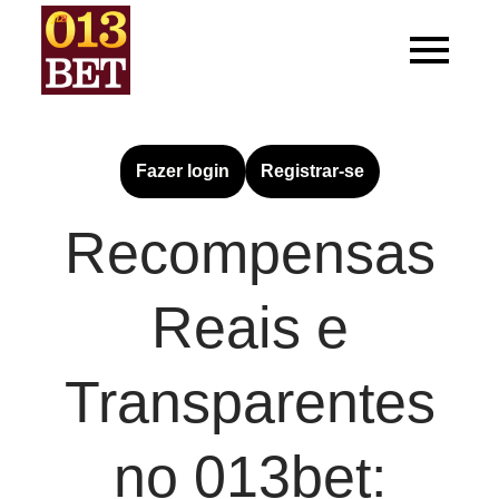
Skip
to
Cadastre-se na 013bet e aproveite um bônus de
content
100% no primeiro depósito, até R$8.100. Jogue
mais de 4.000 jogos, incluindo slots populares,
jogos de mesa e apostas esportivas. Plataforma
segura, pagamentos rápidos e suporte 24/7.
Fazer login
Registrar-se
Recompensas
Reais e
Transparentes
no 013bet: