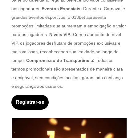
aos jogadores.
Eventos Especiais:
Durante o Carnaval e
grandes eventos esportivos, o 013bet apresenta
promoções limitadas que aumentam a empolgação e valor
para os jogadores.
Níveis VIP:
Com o aumento de nível
VIP, os jogadores desfrutam de promoções exclusivas e
mais valiosas, reconhecendo sua lealdade ao longo do
tempo.
Compromisso de Transparência:
Todos os
termos promocionais são apresentados de maneira clara
e amigável, sem condições ocultas, garantindo confiança
e segurança aos usuários.
Registrar-se